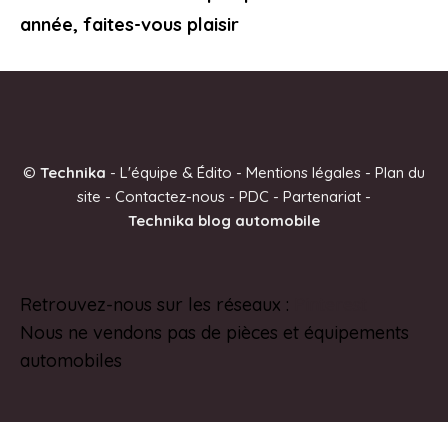
année, faites-vous plaisir
©
Technika
-
L'équipe & Édito
-
Mentions légales
-
Plan du
site
-
Contactez-nous
-
PDC
-
Partenariat
-
Technika blog automobile
Retrouvez-nous sur les réseaux :
Pinterest
Nous ne vendons pas de pièces et équipements
automobiles