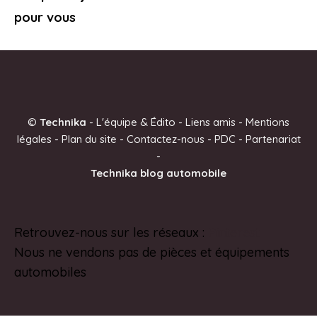
pour vous
©
Technika
-
L'équipe & Édito
-
Liens amis
-
Mentions
légales
-
Plan du site
-
Contactez-nous
-
PDC
-
Partenariat
-
Technika blog automobile
Retrouvez-nous sur les réseaux :
Pinterest
Nous ne vendons pas de pièces et équipements
automobiles