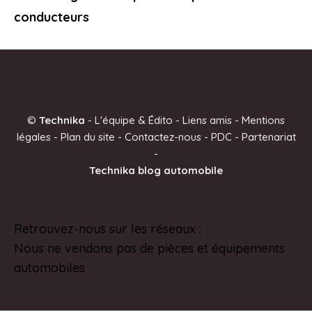
conducteurs
©
Technika
-
L'équipe & Édito
-
Liens amis
-
Mentions
légales
-
Plan du site
-
Contactez-nous
-
PDC
-
Partenariat
-
Technika blog automobile
Retrouvez-nous sur les réseaux :
Pinterest
Nous ne vendons pas de pièces et équipements
automobiles