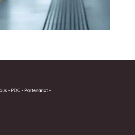
ous
-
PDC
-
Partenariat
-