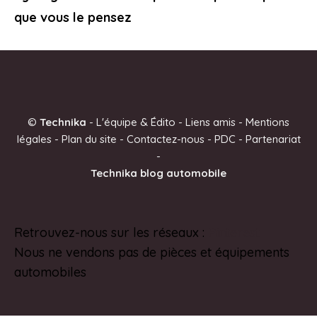
que vous le pensez
©
Technika
-
L'équipe & Édito
-
Liens amis
-
Mentions
légales
-
Plan du site
-
Contactez-nous
-
PDC
-
Partenariat
-
Technika blog automobile
Retrouvez-nous sur les réseaux :
Pinterest
Nous ne vendons pas de pièces et équipements
automobiles