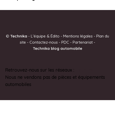
©
Technika
-
L'équipe & Édito
-
Mentions légales
-
Plan du
site
-
Contactez-nous
-
PDC
-
Partenariat
-
Technika blog automobile
Retrouvez-nous sur les réseaux :
Pinterest
Nous ne vendons pas de pièces et équipements
automobiles