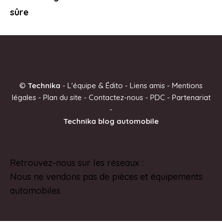
sûre
©
Technika
-
L'équipe & Édito
-
Liens amis
-
Mentions
légales
-
Plan du site
-
Contactez-nous
-
PDC
-
Partenariat
-
Technika blog automobile
Retrouvez-nous sur les réseaux :
Pinterest
Nous ne vendons pas de pièces et équipements
automobiles