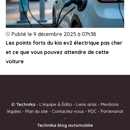
Publié le 9 décembre 2025 à 07h38
Les points forts du kia ev2 électrique pas cher
et ce que vous pouvez attendre de cette
voiture
©
Technika
-
L'équipe & Édito
-
Liens amis
-
Mentions
légales
-
Plan du site
-
Contactez-nous
-
PDC
-
Partenariat
-
Technika blog automobile