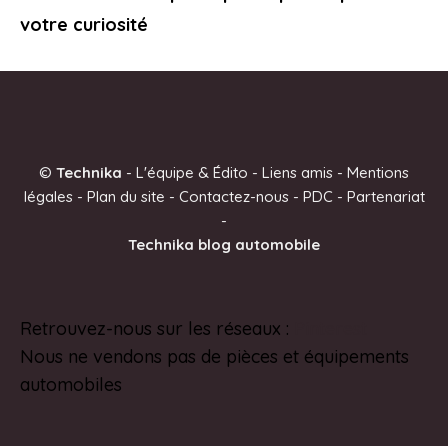
votre curiosité
©
Technika
-
L'équipe & Édito
-
Liens amis
-
Mentions
légales
-
Plan du site
-
Contactez-nous
-
PDC
-
Partenariat
-
Technika blog automobile
Retrouvez-nous sur les réseaux :
Pinterest
Nous ne vendons pas de pièces et équipements
automobiles