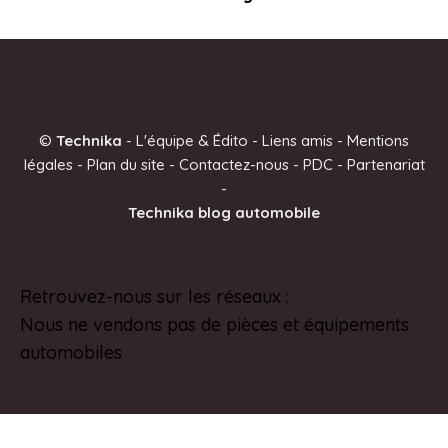
©
Technika
-
L'équipe & Édito
-
Liens amis
-
Mentions
légales
-
Plan du site
-
Contactez-nous
-
PDC
-
Partenariat
-
Technika blog automobile
Retrouvez-nous sur les réseaux :
Pinterest
Nous ne vendons pas de pièces et équipements
automobiles