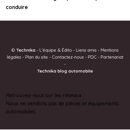
conduire
©
Technika
-
L'équipe & Édito
-
Liens amis
-
Mentions
légales
-
Plan du site
-
Contactez-nous
-
PDC
-
Partenariat
-
Technika blog automobile
Retrouvez-nous sur les réseaux :
Pinterest
Nous ne vendons pas de pièces et équipements
automobiles