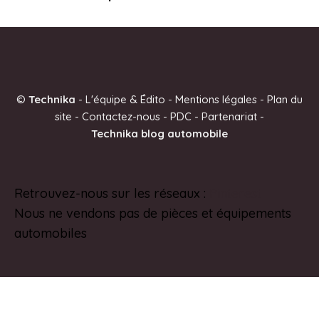
©
Technika
-
L'équipe & Édito
-
Mentions légales
-
Plan du
site
-
Contactez-nous
-
PDC
-
Partenariat
-
Technika blog automobile
Retrouvez-nous sur les réseaux :
Pinterest
Nous ne vendons pas de pièces et équipements
automobiles