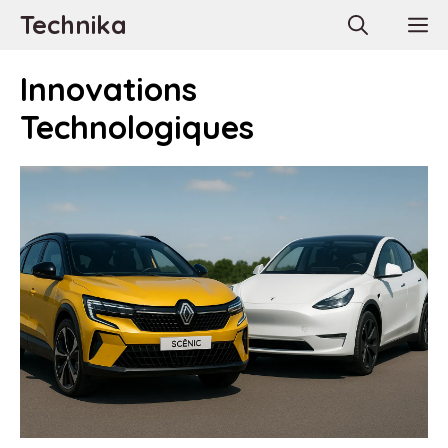
Aller
Technika
M
au
contenu
Innovations
Technologiques