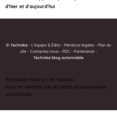
d’hier et d’aujourd’hui
©
Technika
-
L'équipe & Édito
-
Mentions légales
-
Plan du
site
-
Contactez-nous
-
PDC
-
Partenariat
-
Technika blog automobile
Retrouvez-nous sur les réseaux :
Pinterest
Nous ne vendons pas de pièces et équipements
automobiles