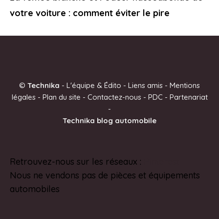
votre voiture : comment éviter le pire
©
Technika
-
L'équipe & Édito
-
Liens amis
-
Mentions
légales
-
Plan du site
-
Contactez-nous
-
PDC
-
Partenariat
-
Technika blog automobile
Retrouvez-nous sur les réseaux :
Pinterest
Nous ne vendons pas de pièces et équipements
automobiles