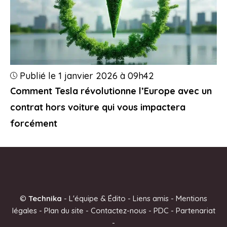
Publié le 1 janvier 2026 à 09h42
Comment Tesla révolutionne l’Europe avec un
contrat hors voiture qui vous impactera
forcément
©
Technika
-
L'équipe & Édito
-
Liens amis
-
Mentions
légales
-
Plan du site
-
Contactez-nous
-
PDC
-
Partenariat
-