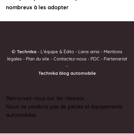
nombreux à les adopter
©
Technika
-
L'équipe & Édito
-
Liens amis
-
Mentions
légales
-
Plan du site
-
Contactez-nous
-
PDC
-
Partenariat
-
Technika blog automobile
Retrouvez-nous sur les réseaux :
Pinterest
Nous ne vendons pas de pièces et équipements
automobiles