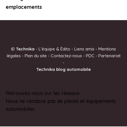
emplacements
©
Technika
-
L'équipe & Édito
-
Liens amis
-
Mentions
légales
-
Plan du site
-
Contactez-nous
-
PDC
-
Partenariat
-
Technika blog automobile
Retrouvez-nous sur les réseaux :
Pinterest
Nous ne vendons pas de pièces et équipements
automobiles