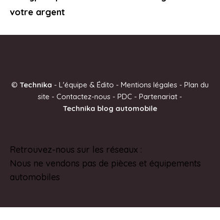
votre argent
©
Technika
-
L'équipe & Édito
-
Mentions légales
-
Plan du
site
-
Contactez-nous
-
PDC
-
Partenariat
-
Technika blog automobile
Retrouvez-nous sur les réseaux :
Pinterest
Nous ne vendons pas de pièces et équipements
automobiles