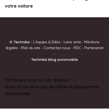
votre voiture
©
Technika
-
L'équipe & Édito
-
Liens amis
-
Mentions
légales
-
Plan du site
-
Contactez-nous
-
PDC
-
Partenariat
-
Technika blog automobile
Retrouvez-nous sur les réseaux :
Pinterest
Nous ne vendons pas de pièces et équipements
automobiles