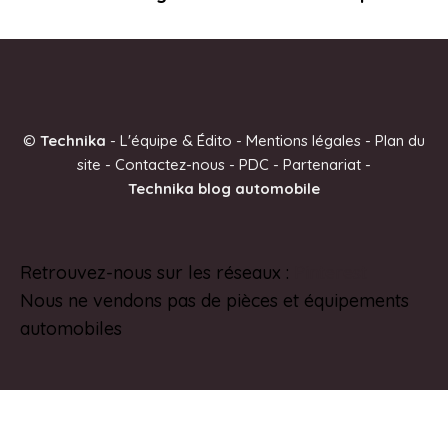
©
Technika
-
L'équipe & Édito
-
Mentions légales
-
Plan du
site
-
Contactez-nous
-
PDC
-
Partenariat
-
Technika blog automobile
Retrouvez-nous sur les réseaux :
Pinterest
Nous ne vendons pas de pièces et équipements
automobiles