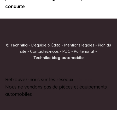
conduite
©
Technika
-
L'équipe & Édito
-
Mentions légales
-
Plan du
site
-
Contactez-nous
-
PDC
-
Partenariat
-
Technika blog automobile
Retrouvez-nous sur les réseaux :
Pinterest
Nous ne vendons pas de pièces et équipements
automobiles