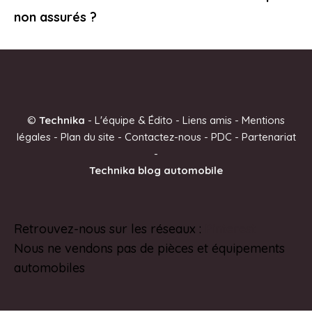
non assurés ?
©
Technika
-
L'équipe & Édito
-
Liens amis
-
Mentions
légales
-
Plan du site
-
Contactez-nous
-
PDC
-
Partenariat
-
Technika blog automobile
Retrouvez-nous sur les réseaux :
Pinterest
Nous ne vendons pas de pièces et équipements
automobiles