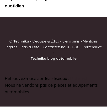
quotidien
©
Technika
-
L'équipe & Édito
-
Liens amis
-
Mentions
légales
-
Plan du site
-
Contactez-nous
-
PDC
-
Partenariat
-
Technika blog automobile
Retrouvez-nous sur les réseaux :
Pinterest
Nous ne vendons pas de pièces et équipements
automobiles