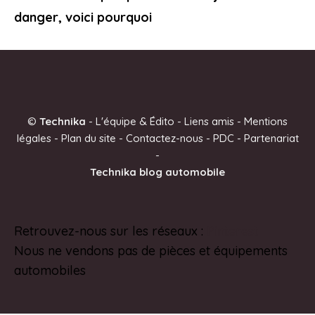
danger, voici pourquoi
©
Technika
-
L'équipe & Édito
-
Liens amis
-
Mentions
légales
-
Plan du site
-
Contactez-nous
-
PDC
-
Partenariat
-
Technika blog automobile
Retrouvez-nous sur les réseaux :
Pinterest
Nous ne vendons pas de pièces et équipements
automobiles