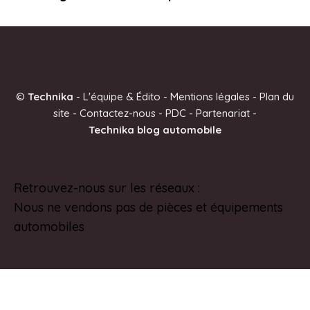
©
Technika
-
L'équipe & Édito
-
Mentions légales
-
Plan du
site
-
Contactez-nous
-
PDC
-
Partenariat
-
Technika blog automobile
Retrouvez-nous sur les réseaux :
Pinterest
Nous ne vendons pas de pièces et équipements
automobiles