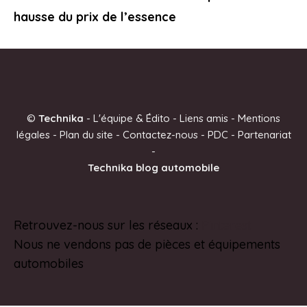
hausse du prix de l’essence
©
Technika
-
L'équipe & Édito
-
Liens amis
-
Mentions
légales
-
Plan du site
-
Contactez-nous
-
PDC
-
Partenariat
-
Technika blog automobile
Retrouvez-nous sur les réseaux :
Pinterest
Nous ne vendons pas de pièces et équipements
automobiles