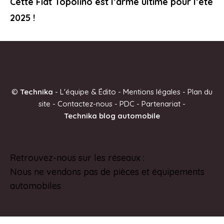
Cette Fiat Topolino est l’arme ultime pour l’été
2025 !
©
Technika
-
L'équipe & Édito
-
Mentions légales
-
Plan du
site
-
Contactez-nous
-
PDC
-
Partenariat
-
Technika blog automobile
Retrouvez-nous sur les réseaux :
Pinterest
Nous ne vendons pas de pièces et équipements
automobiles