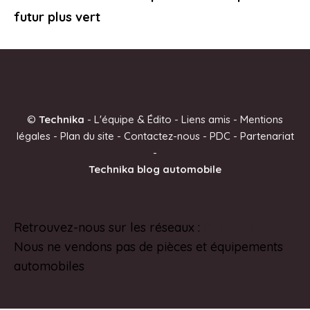
futur plus vert
©
Technika
-
L'équipe & Édito
-
Liens amis
-
Mentions
légales
-
Plan du site
-
Contactez-nous
-
PDC
-
Partenariat
-
Technika blog automobile
Retrouvez-nous sur les réseaux :
Pinterest
Nous ne vendons pas de pièces et équipements
automobiles