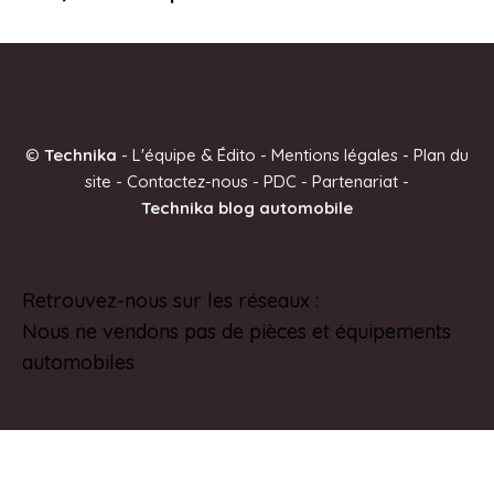
©
Technika
-
L'équipe & Édito
-
Mentions légales
-
Plan du
site
-
Contactez-nous
-
PDC
-
Partenariat
-
Technika blog automobile
Retrouvez-nous sur les réseaux :
Pinterest
Nous ne vendons pas de pièces et équipements
automobiles