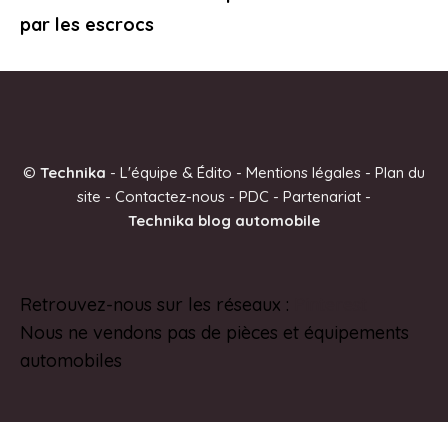
par les escrocs
©
Technika
-
L'équipe & Édito
-
Mentions légales
-
Plan du
site
-
Contactez-nous
-
PDC
-
Partenariat
-
Technika blog automobile
Retrouvez-nous sur les réseaux :
Pinterest
Nous ne vendons pas de pièces et équipements
automobiles