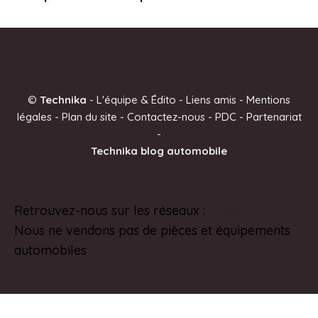
©
Technika
-
L'équipe & Édito
-
Liens amis
-
Mentions
légales
-
Plan du site
-
Contactez-nous
-
PDC
-
Partenariat
-
Technika blog automobile
Retrouvez-nous sur les réseaux :
Pinterest
Nous ne vendons pas de pièces et équipements
automobiles