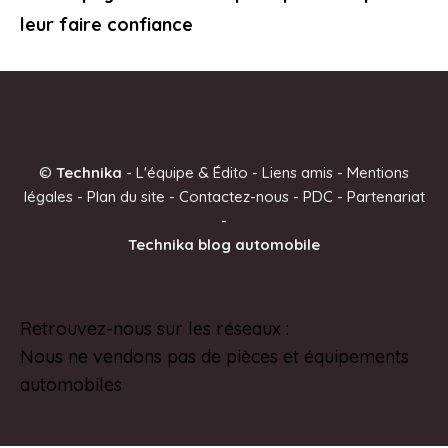
leur faire confiance
©
Technika
-
L'équipe & Édito
-
Liens amis
-
Mentions
légales
-
Plan du site
-
Contactez-nous
-
PDC
-
Partenariat
-
Technika blog automobile
Retrouvez-nous sur les réseaux :
Pinterest
Nous ne vendons pas de pièces et équipements
automobiles