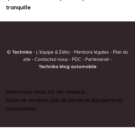
tranquille
©
Technika
-
L'équipe & Édito
-
Mentions légales
-
Plan du
site
-
Contactez-nous
-
PDC
-
Partenariat
-
Technika blog automobile
Retrouvez-nous sur les réseaux :
Pinterest
Nous ne vendons pas de pièces et équipements
automobiles