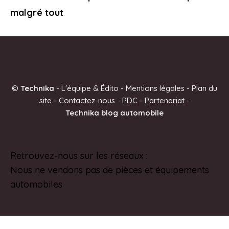
malgré tout
©
Technika
-
L'équipe & Édito
-
Mentions légales
-
Plan du
site
-
Contactez-nous
-
PDC
-
Partenariat
-
Technika blog automobile
Retrouvez-nous sur les réseaux :
Pinterest
Nous ne vendons pas de pièces et équipements
automobiles