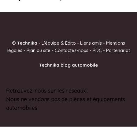
©
Technika
-
L'équipe & Édito
-
Liens amis
-
Mentions
légales
-
Plan du site
-
Contactez-nous
-
PDC
-
Partenariat
-
Technika blog automobile
Retrouvez-nous sur les réseaux :
Pinterest
Nous ne vendons pas de pièces et équipements
automobiles