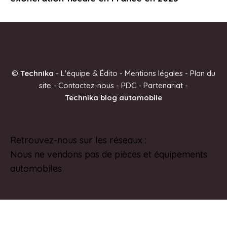
©
Technika
-
L'équipe & Édito
-
Mentions légales
-
Plan du
site
-
Contactez-nous
-
PDC
-
Partenariat
-
Technika blog automobile
Retrouvez-nous sur les réseaux :
Pinterest
Nous ne vendons pas de pièces et équipements
automobiles