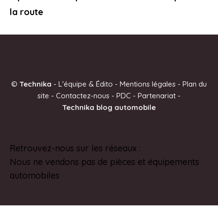
la route
©
Technika
-
L'équipe & Édito
-
Mentions légales
-
Plan du
site
-
Contactez-nous
-
PDC
-
Partenariat
-
Technika blog automobile
Retrouvez-nous sur les réseaux :
Pinterest
Nous ne vendons pas de pièces et équipements
automobiles