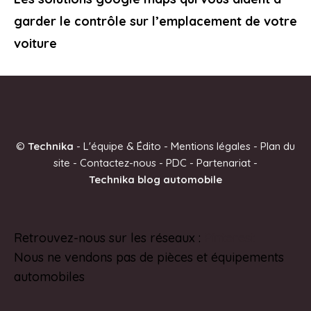
garder le contrôle sur l’emplacement de votre
voiture
©
Technika
-
L'équipe & Édito
-
Mentions légales
-
Plan du
site
-
Contactez-nous
-
PDC
-
Partenariat
-
Technika blog automobile
Retrouvez-nous sur les réseaux :
Pinterest
Nous ne vendons pas de pièces et équipements
automobiles