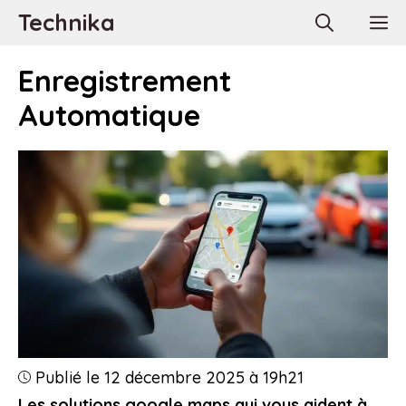
Aller
Technika
M
au
contenu
Enregistrement
Automatique
Publié le 12 décembre 2025 à 19h21
Les solutions google maps qui vous aident à