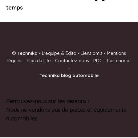
temps
©
Technika
-
L'équipe & Édito
-
Liens amis
-
Mentions
légales
-
Plan du site
-
Contactez-nous
-
PDC
-
Partenariat
-
Technika blog automobile
Retrouvez-nous sur les réseaux :
Pinterest
Nous ne vendons pas de pièces et équipements
automobiles