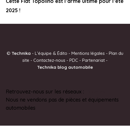
Cette Fiat Topolino est l’arme ultime pour l’été
2025 !
©
Technika
-
L'équipe & Édito
-
Mentions légales
-
Plan du
site
-
Contactez-nous
-
PDC
-
Partenariat
-
Technika blog automobile
Retrouvez-nous sur les réseaux :
Pinterest
Nous ne vendons pas de pièces et équipements
automobiles