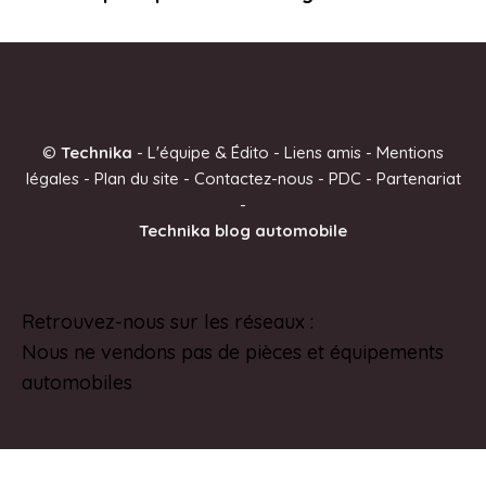
©
Technika
-
L'équipe & Édito
-
Liens amis
-
Mentions
légales
-
Plan du site
-
Contactez-nous
-
PDC
-
Partenariat
-
Technika blog automobile
Retrouvez-nous sur les réseaux :
Pinterest
Nous ne vendons pas de pièces et équipements
automobiles