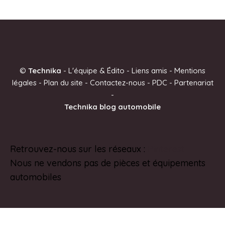
©
Technika
-
L'équipe & Édito
-
Liens amis
-
Mentions
légales
-
Plan du site
-
Contactez-nous
-
PDC
-
Partenariat
-
Technika blog automobile
Retrouvez-nous sur les réseaux :
Pinterest
Nous ne vendons pas de pièces et équipements
automobiles