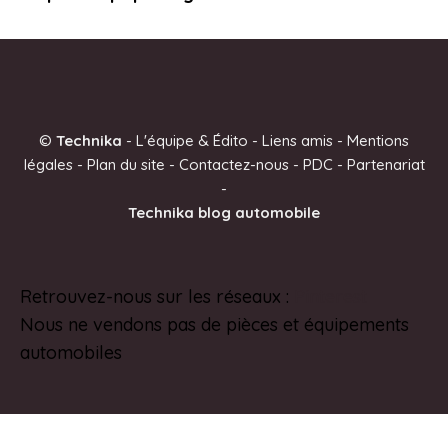
©
Technika
-
L'équipe & Édito
-
Liens amis
-
Mentions
légales
-
Plan du site
-
Contactez-nous
-
PDC
-
Partenariat
-
Technika blog automobile
Retrouvez-nous sur les réseaux :
Pinterest
Nous ne vendons pas de pièces et équipements
automobiles