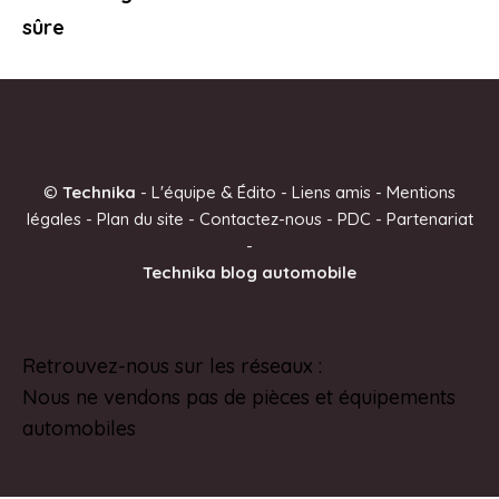
sûre
©
Technika
-
L'équipe & Édito
-
Liens amis
-
Mentions
légales
-
Plan du site
-
Contactez-nous
-
PDC
-
Partenariat
-
Technika blog automobile
Retrouvez-nous sur les réseaux :
Pinterest
Nous ne vendons pas de pièces et équipements
automobiles