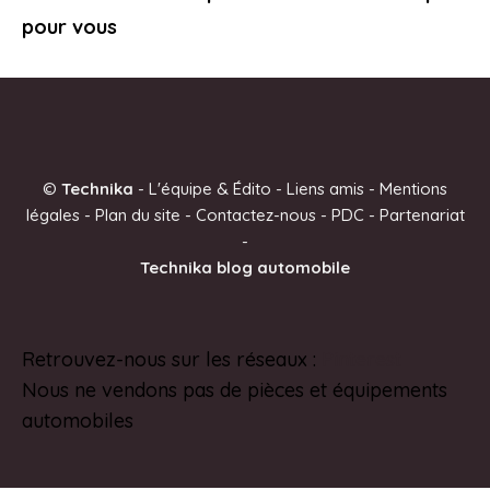
pour vous
©
Technika
-
L'équipe & Édito
-
Liens amis
-
Mentions
légales
-
Plan du site
-
Contactez-nous
-
PDC
-
Partenariat
-
Technika blog automobile
Retrouvez-nous sur les réseaux :
Pinterest
Nous ne vendons pas de pièces et équipements
automobiles