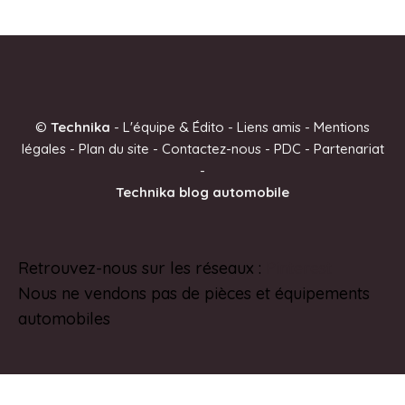
©
Technika
-
L'équipe & Édito
-
Liens amis
-
Mentions
légales
-
Plan du site
-
Contactez-nous
-
PDC
-
Partenariat
-
Technika blog automobile
Retrouvez-nous sur les réseaux :
Pinterest
Nous ne vendons pas de pièces et équipements
automobiles