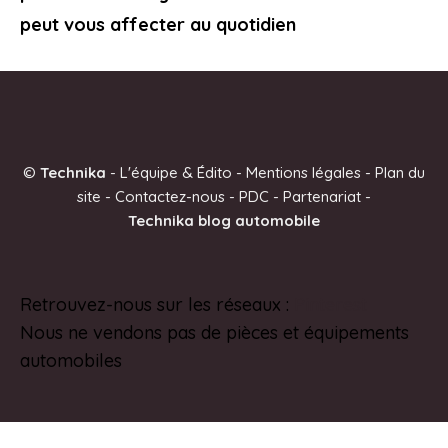
peut vous affecter au quotidien
©
Technika
-
L'équipe & Édito
-
Mentions légales
-
Plan du
site
-
Contactez-nous
-
PDC
-
Partenariat
-
Technika blog automobile
Retrouvez-nous sur les réseaux :
Pinterest
Nous ne vendons pas de pièces et équipements
automobiles