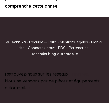
comprendre cette année
©
Technika
-
L'équipe & Édito
-
Mentions légales
-
Plan du
site
-
Contactez-nous
-
PDC
-
Partenariat
-
Technika blog automobile
Retrouvez-nous sur les réseaux :
Pinterest
Nous ne vendons pas de pièces et équipements
automobiles