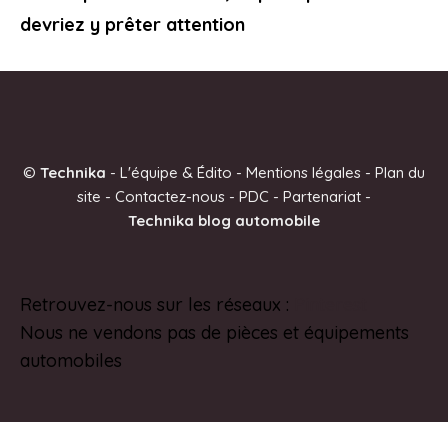
devriez y prêter attention
©
Technika
-
L'équipe & Édito
-
Mentions légales
-
Plan du
site
-
Contactez-nous
-
PDC
-
Partenariat
-
Technika blog automobile
Retrouvez-nous sur les réseaux :
Pinterest
Nous ne vendons pas de pièces et équipements
automobiles